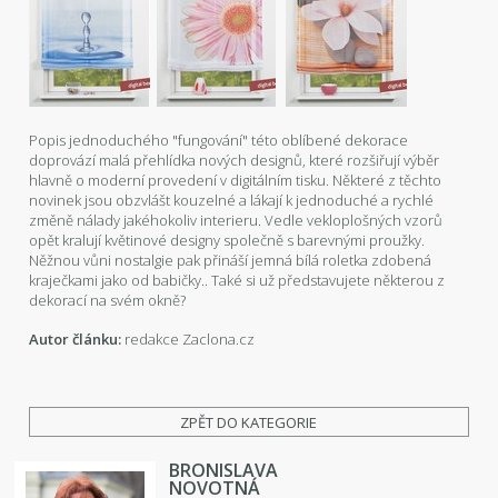
Popis jednoduchého "fungování" této oblíbené dekorace
doprovází malá přehlídka nových designů, které rozšiřují výběr
hlavně o moderní provedení v digitálním tisku. Některé z těchto
novinek jsou obzvlášt kouzelné a lákají k jednoduché a rychlé
změně nálady jakéhokoliv interieru. Vedle vekloplošných vzorů
opět kralují květinové designy společně s barevnými proužky.
Něžnou vůni nostalgie pak přináší jemná bílá roletka zdobená
kraječkami jako od babičky.. Také si už představujete některou z
dekorací na svém okně?
Autor článku:
redakce Zaclona.cz
ZPĚT DO KATEGORIE
BRONISLAVA
NOVOTNÁ