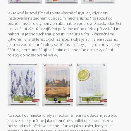
Jak taková kusová římská roleta vlastně "funguje", když není
instalována na žádném ovládacím mechanismu? Na rozdíl od
běžné římské rolety nemá z rubu našité vodorovné pásky, sloužící
k navlečení výztuží k zajištění požadovaného efektu při vyskládání
nahoru. K jednoduchému posunu vzhůru a tím i k částečnému
vytvoření charakteristických záhybů, i když jen v malém rozsahu,
jsou na zadní straně rolety svislé řasící pásky. Jimi jsou provlečeny
šňůrky, které umožňují stažením od spodního okraje vytažení
roletky do požadované výšky.
Na rozdíl od římské rolety s mechanismem na ovládání jsou tyto
kusové rolety určené jako víceméně stabilní dekorace oken a
nelze od nich očekávat stejnou funkci jako u rolet, kterými je
možné jednoduše manipulovat až k naprostému uvolnění