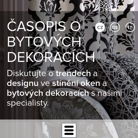
ČASOPIS O
CZ
DE
IT
BYTOVÝCH
DEKORACÍCH
Diskutujte o
trendech
a
designu
ve
stínění oken
a
bytových dekoracích
s našimi
specialisty.