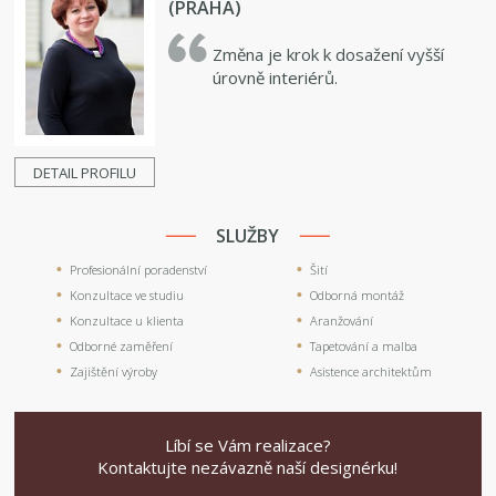
(PRAHA)
Změna je krok k dosažení vyšší
úrovně interiérů.
DETAIL PROFILU
SLUŽBY
Profesionální poradenství
Šití
Konzultace ve studiu
Odborná montáž
Konzultace u klienta
Aranžování
Odborné zaměření
Tapetování a malba
Zajištění výroby
Asistence architektům
Líbí se Vám realizace?
Kontaktujte nezávazně naší designérku!