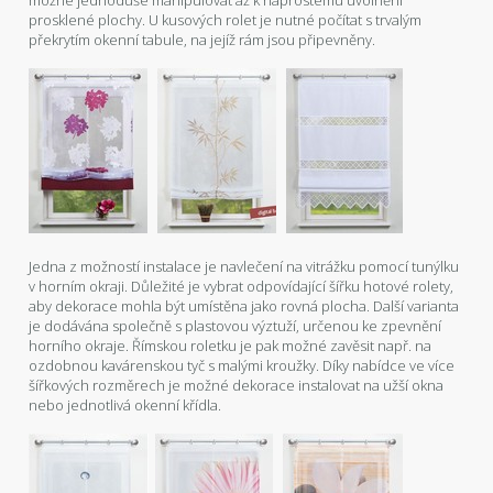
prosklené plochy. U kusových rolet je nutné počítat s trvalým
překrytím okenní tabule, na jejíž rám jsou připevněny.
Jedna z možností instalace je navlečení na vitrážku pomocí tunýlku
v horním okraji. Důležité je vybrat odpovídající šířku hotové rolety,
aby dekorace mohla být umístěna jako rovná plocha. Další varianta
je dodávána společně s plastovou výztuží, určenou ke zpevnění
horního okraje. Římskou roletku je pak možné zavěsit např. na
ozdobnou kavárenskou tyč s malými kroužky. Díky nabídce ve více
šířkových rozměrech je možné dekorace instalovat na užší okna
nebo jednotlivá okenní křídla.