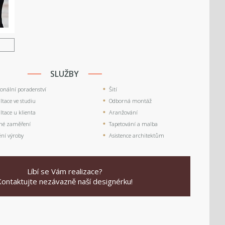
U
SLUŽBY
ionální poradenství
Šití
tace ve studiu
Odborná montáž
tace u klienta
Aranžování
né zaměření
Tapetování a malba
ění výroby
Asistence architektům
Líbí se Vám realizace?
Kontaktujte nezávazně naší designérku!