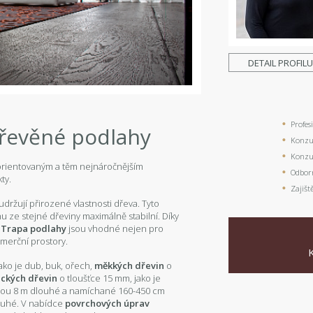
DETAIL PROFIL
Profes
dřevěné podlahy
Konzul
Konzul
 orientovaným a těm nejnáročnějším
Odbor
ty.
Zajišt
udržují přirozené vlastnosti dřeva. Tyto
u ze stejné dřeviny maximálně stabilní. Díky
.
Trapa podlahy
jsou vhodné nejen pro
omerční prostory.
ako je dub, buk, ořech,
měkkých dřevin
o
ických dřevin
o tloušťce 15 mm, jako je
 jsou 8 m dlouhé a namíchané 160-450 cm
louhé. V nabídce
povrchových úprav