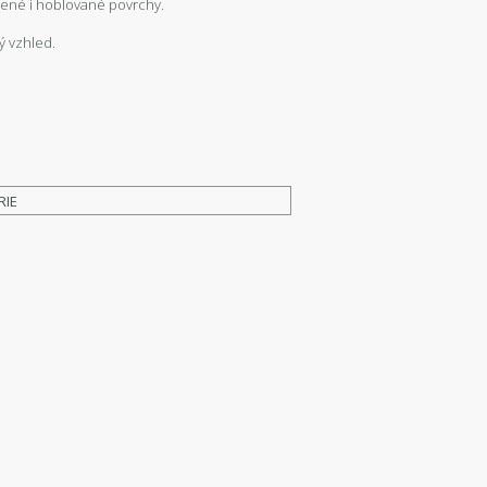
šené i hoblované povrchy.
ý vzhled.
RIE