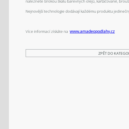
naleznete širokou škálu barevných olejů, kartáčované, brou
Nejnovější technologie dodávají každému produktu jedinečn
Více informací získáte na
www.amadeopodlahy.cz
ZPĚT DO KATEGO