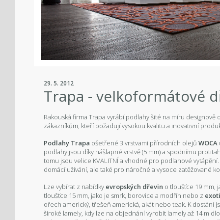
29. 5. 2012
Trapa - velkoformátové 
Rakouská firma Trapa vyrábí podlahy šité na míru designově
zákazníkům, kteří požadují vysokou kvalitu a inovativní produk
Podlahy Trapa
ošetřené 3 vrstvami přírodních olejů
WOCA
podlahy jsou díky nášlapné vrstvě (5 mm) a spodnímu protitah
tomu jsou velice KVALITNÍ a vhodné pro podlahové vytápění
domácí užívání, ale také pro náročné a vysoce zatěžované k
Lze vybírat z nabídky
evropských dřevin
o tloušťce 19 mm, j
tloušťce 15 mm, jako je smrk, borovice a modřín nebo z
exot
ořech americký, třešeň americká, akát nebo teak. K dostání
široké lamely, kdy lze na objednání vyrobit lamely až 14 m d