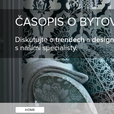
ČASOPIS O BYTO
Diskutujte o
trendech
a
desig
s našimi specialisty.
HOME
hledat