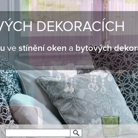
VÝCH DEKORACÍCH
nu
ve
stínění oken
a
bytových dekor