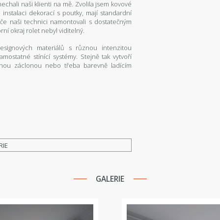
echali naši klienti na mě. Zvolila jsem kovové
instalaci dekorací s poutky, mají standardní
yče naši technici namontovali s dostatečným
ní okraj rolet nebyl viditelný.
designových materiálů s různou intenzitou
amostatné stínící systémy. Stejně tak vytvoří
jemnou záclonou nebo třeba barevně ladícím
RIE
GALERIE