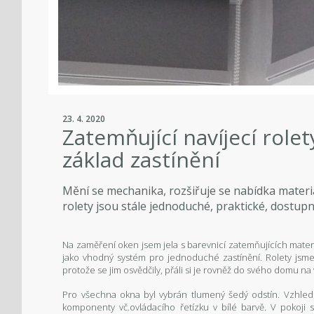
23. 4. 2020
Zatemňující navíjecí role
základ zastínění
Mění se mechanika, rozšiřuje se nabídka materiál
rolety jsou stále jednoduché, praktické, dostup
Na zaměření oken jsem jela s barevnicí zatemňujících mater
jako vhodný systém pro jednoduché zastínění. Rolety jsme
protože se jim osvědčily, přáli si je rovněž do svého domu na
Pro všechna okna byl vybrán tlumený šedý odstín. Vzhle
komponenty vč.ovládacího řetízku v bílé barvě. V pokoji 