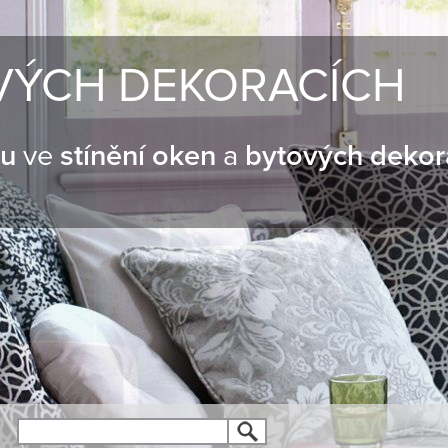
VÝCH DEKORACÍCH
nu
ve
stínění oken
a
bytových dekor