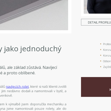
DETAIL PROFIL
Profes
ty jako jednoduchý
Konzul
Konzul
Odbor
ů, ale základ zůstává. Navíjecí
Zajišt
né a proto oblíbené.
iálů
navíjecích rolet
, které si naši klienti zvolili
 jim nedávno dodali a namontovali v bytě, a
 venkově.
dem k výmalbě jsem doporučila mechaniku a
syna jsme namontovali pouze rolety, ale do