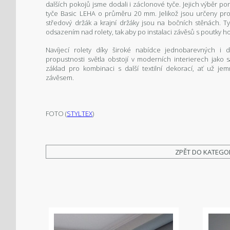
dalších pokojů jsme dodali i záclonové tyče. Jejich výběr pon
tyče Basic LEHA o průměru 20 mm. Jelikož jsou určeny pro 
středový držák a krajní držáky jsou na bočních stěnách. T
odsazením nad rolety, tak aby po instalaci závěsů s poutky hor
Navíjecí rolety díky široké nabídce jednobarevných i 
propustnosti světla obstojí v moderních interierech jako s
základ pro kombinaci s další textilní dekorací, ať už 
závěsem.
FOTO (
STYLTEX
)
ZPĚT DO KATEGO