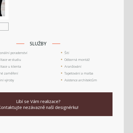
U
SLUŽBY
ionální poradenství
Šití
tace ve studiu
Odborná montáž
tace u klienta
Aranžování
né zaměření
Tapetování a malba
ění výroby
Asistence architektům
Líbí se Vám realizace?
Kontaktujte nezávazně naší designérku!