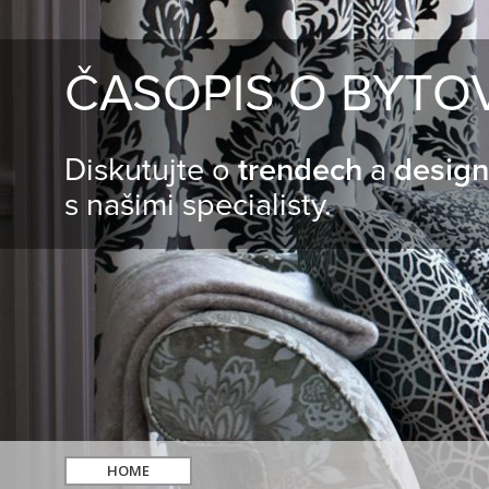
ČASOPIS O BYTO
Diskutujte o
trendech
a
desig
s našimi specialisty.
HOME
hledat