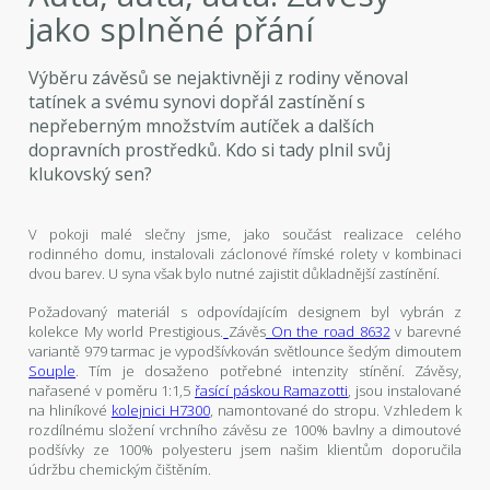
jako splněné přání
Výběru závěsů se nejaktivněji z rodiny věnoval
tatínek a svému synovi dopřál zastínění s
nepřeberným množstvím autíček a dalších
dopravních prostředků. Kdo si tady plnil svůj
klukovský sen?
V pokoji malé slečny jsme, jako součást realizace celého
rodinného domu, instalovali záclonové římské rolety v kombinaci
dvou barev. U syna však bylo nutné zajistit důkladnější zastínění.
Požadovaný materiál s odpovídajícím designem byl vybrán z
kolekce My world Prestigious.
Závěs
On the road 8632
v barevné
variantě 979 tarmac je vypodšívkován světlounce šedým dimoutem
Souple
. Tím je dosaženo potřebné intenzity stínění. Závěsy,
nařasené v poměru 1:1,5
řasící páskou Ramazotti
, jsou instalované
na hliníkové
kolejnici H7300
, namontované do stropu. Vzhledem k
rozdílnému složení vrchního závěsu ze 100% bavlny a dimoutové
podšívky ze 100% polyesteru jsem našim klientům doporučila
údržbu chemickým čištěním.