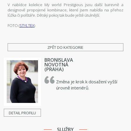
V nabídce kolekce My world Prestigious jsou další barevně a
designově propojené kombinace, které jsem nabídla na přehoz
lůžka či polštáře. Dětský pokoj tak bude ještě útulnější.
FOTO (
STYLTEX
)
ZPĚT DO KATEGORIE
BRONISLAVA
NOVOTNÁ
(PRAHA)
Změna je krok k dosažení vyšší
úrovně interiérů.
DETAIL PROFILU
SLUŽBY