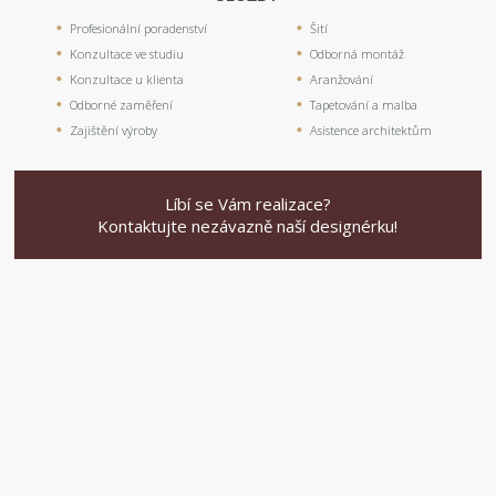
Profesionální poradenství
Šití
Konzultace ve studiu
Odborná montáž
Konzultace u klienta
Aranžování
Odborné zaměření
Tapetování a malba
Zajištění výroby
Asistence architektům
Líbí se Vám realizace?
Kontaktujte nezávazně naší designérku!