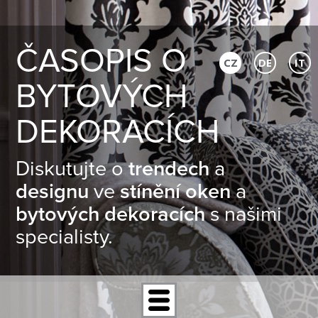
ČASOPIS O
CZ
DE
IT
BYTOVÝCH
DEKORACÍCH
Diskutujte o
trendech
a
designu
ve
stínění oken
a
bytových dekoracích
s našimi
specialisty.