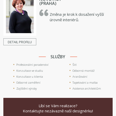
(PRAHA)
Změna je krok k dosažení vyšší
úrovně interiérů.
DETAIL PROFILU
SLUŽBY
Profesionální poradenství
Šití
Konzultace ve studiu
Odborná montáž
Konzultace u klienta
Aranžování
Odborné zaměření
Tapetování a malba
Zajištění výroby
Asistence architektům
Líbí se Vám realizace?
Kontaktujte nezávazně naší designérku!