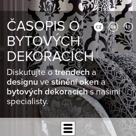
ČASOPIS O
CZ
DE
IT
BYTOVÝCH
DEKORACÍCH
Diskutujte o
trendech
a
designu
ve
stínění oken
a
bytových dekoracích
s našimi
specialisty.