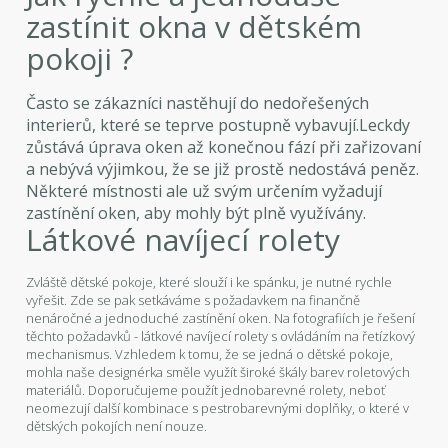
zastínit okna v dětském
pokoji ?
Často se zákazníci nastěhují do nedořešených
interierů, které se teprve postupně vybavují.Leckdy
zůstává úprava oken až konečnou fází při zařizovaní
a nebývá výjimkou, že se již prostě nedostává peněz.
Některé místnosti ale už svým určením vyžadují
zastínění oken, aby mohly být plně využívány.
Látkové navíjecí rolety
Zvláště dětské pokoje, které slouží i ke spánku, je nutné rychle
vyřešit. Zde se pak setkáváme s požadavkem na finančně
nenáročné a jednoduché zastínění oken. Na fotografiích je řešení
těchto požadavků - látkové navíjecí rolety s ovládáním na řetízkový
mechanismus. Vzhledem k tomu, že se jedná o dětské pokoje,
mohla naše designérka směle využít široké škály barev roletových
materiálů. Doporučujeme použít jednobarevné rolety, neboť
neomezují další kombinace s pestrobarevnými doplňky, o které v
dětských pokojích není nouze.