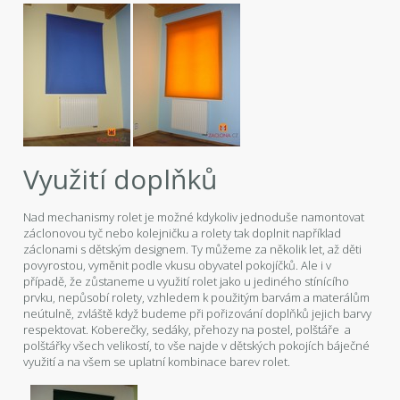
Využití doplňků
Nad mechanismy rolet je možné kdykoliv jednoduše namontovat
záclonovou tyč nebo kolejničku a rolety tak doplnit například
záclonami s dětským designem. Ty můžeme za několik let, až děti
povyrostou, vyměnit podle vkusu obyvatel pokojíčků. Ale i v
případě, že zůstaneme u využití rolet jako u jediného stínícího
prvku, nepůsobí rolety, vzhledem k použitým barvám a materálům
neútulně, zvláště když budeme při pořizování doplňků jejich barvy
respektovat. Koberečky, sedáky, přehozy na postel, polštáře a
polštářky všech velikostí, to vše najde v dětských pokojích báječné
využití a na všem se uplatní kombinace barev rolet.