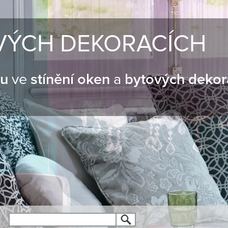
VÝCH DEKORACÍCH
nu
ve
stínění oken
a
bytových dekor