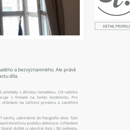
DETAIL PROFIL
malého a bezvýznamného. Ale právě
otu díla.
é artefakty s africkou tematikou. Od našeho
acuje s firmami na tomto kontinentu. Pro
 s ohledem na zařízení prostoru a zaměření
 návrhy, zakreslené do fotografie okna. Tato
ředstavit konečnou podobu dekorace. Vzhledem
Stejně složité a náročné bylo i šití pelmetu.