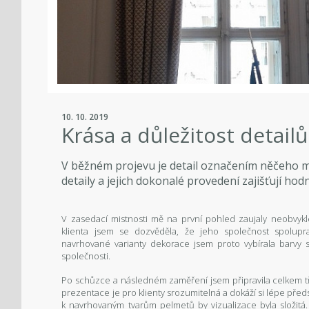
10. 10. 2019
Krása a důležitost detailů
V běžném projevu je detail označením něčeho 
detaily a jejich dokonalé provedení zajišťují hodn
V zasedací mistnosti mě na první pohled zaujaly neobvykl
klienta jsem se dozvěděla, že jeho společnost spolupr
navrhované varianty dekorace jsem proto vybírala barvy
společnosti.
Po schůzce a následném zaměření jsem připravila celkem tři
prezentace je pro klienty srozumitelná a dokáží si lépe p
k navrhovaným tvarům pelmetů by vizualizace byla složitá. 