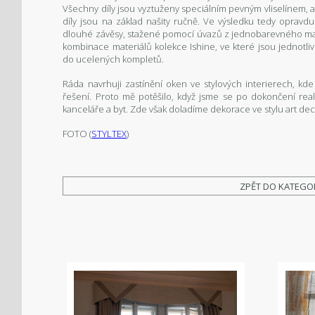
Všechny díly jsou vyztuženy speciálním pevným vliselínem, a
díly jsou na základ našity ručně. Ve výsledku tedy opravdu
dlouhé závěsy, stažené pomocí úvazů z jednobarevného mate
kombinace materiálů kolekce Ishine, ve které jsou jednotli
do ucelených kompletů.
Ráda navrhuji zastínění oken ve stylových interierech, kd
řešení. Proto mě potěšilo, když jsme se
po dokončení real
kanceláře a byt. Zde však doladíme dekorace ve stylu art deco,
FOTO (
STYLTEX
)
ZPĚT DO KATEGO