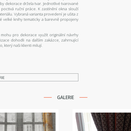
by dekorace držela tvar. Jednotlivé tvarované
 poctivá ruční práce. K zastínění okna slouží
riálu. Vybraná varianta provedení je ušita z
vé velké knihy tematicky a barevně propojeny
e mohu pro dekorace využít originální návrhy
izace dohodli na dalším zakázce, zahrnující
 který naši klienti milují.
RIE
GALERIE