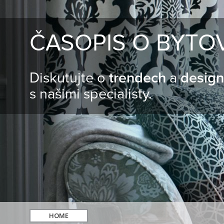
ČASOPIS O BYTO
Diskutujte o
trendech
a
desig
s našimi specialisty.
HOME
hledat