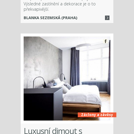
Výsledné zastínění a dekorace je o to
překvapivější.
BLANKA SEZEMSKÁ (PRAHA)
Záclony a závěsy
Luxusní dimout s