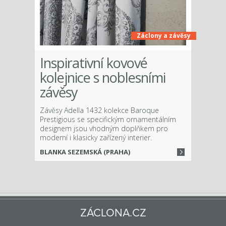
Záclony a závěsy
Inspirativní kovové
kolejnice s noblesními
závěsy
Závěsy Adella 1432 kolekce Baroque
Prestigious se specifickým ornamentálním
designem jsou vhodným doplňkem pro
moderní i klasicky zařízený interier.
BLANKA SEZEMSKÁ (PRAHA)
ZÁCLONA.CZ