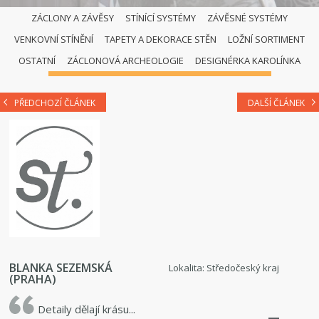
ZÁCLONY A ZÁVĚSY
STÍNÍCÍ SYSTÉMY
ZÁVĚSNÉ SYSTÉMY
VENKOVNÍ STÍNĚNÍ
TAPETY A DEKORACE STĚN
LOŽNÍ SORTIMENT
DETAIL PROFILU
OSTATNÍ
ZÁCLONOVÁ ARCHEOLOGIE
DESIGNÉRKA KAROLÍNKA
PŘEDCHOZÍ ČLÁNEK
DALŠÍ ČLÁNEK
BLANKA SEZEMSKÁ
Lokalita: Středočeský kraj
(PRAHA)
Detaily dělají krásu...