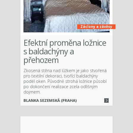
Záclony a závěsy
Efektní proměna ložnice
s baldachýny a
přehozem
Zkosená stěna nad lůžkem je jako stvořená
pro textilní dekoraci, tvořící baldachýny
podél oken. Původně strohá ložnice působí
po dokončení realizace zcela odlišným
dojmem.
BLANKA SEZEMSKÁ (PRAHA)