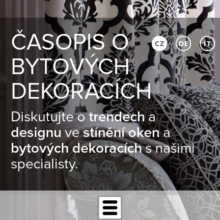
ČASOPIS O
CZ
DE
IT
BYTOVÝCH
DEKORACÍCH
Diskutujte o
trendech
a
designu
ve
stínění oken
a
bytových dekoracích
s našimi
specialisty.